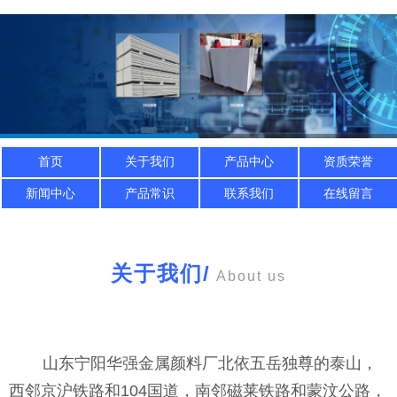
首页
关于我们
产品中心
资质荣誉
新闻中心
产品常识
联系我们
在线留言
关于我们
/
About us
山东宁阳华强金属颜料厂北依五岳独尊的泰山，
西邻京沪铁路和104国道，南邻磁莱铁路和蒙汶公路，