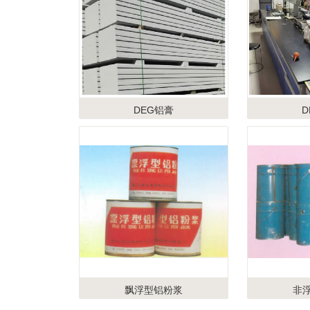
DEG铝膏
D
飘浮型铝粉浆
非